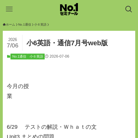
ホーム
No.1通信
小６英語
2026
小6英語・通信7月号web版
7/06
2026-07-06
No.1通信
小６英語
今月の授
業
6/29 テストの解説・Ｗｈａｔの文
Unit3 まとめの問題