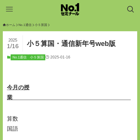
ホーム
No.1通信
小５算国
2025
小５算国・通信新年号web版
1/16
2025-01-16
No.1通信
小５算国
今月の授
業
算数
国語