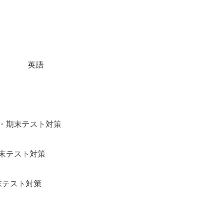
英語
-7:00
過去形・期末テスト対策
形 期末テスト対策
図形 期末テスト対策
0～ 新校舎