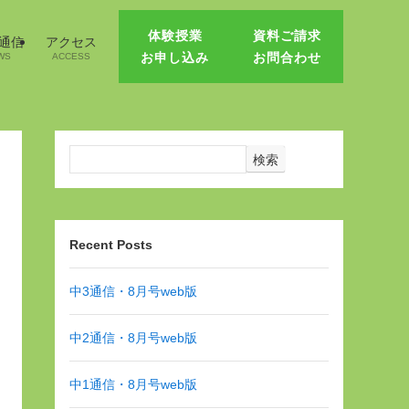
体験授業
資料ご請求
1通信
アクセス
お申し込み
お問合わせ
WS
ACCESS
検索
Recent Posts
中3通信・8月号web版
中2通信・8月号web版
中1通信・8月号web版