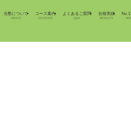
当塾について
コース案内
よくあるご質問
合格実績
No.
ABOUT
COURCES
Q&A
RESULTS
NE