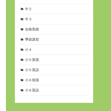
中２
中３
合格実績
季節講習
小４
小５算国
小５英語
小６算国
小６英語