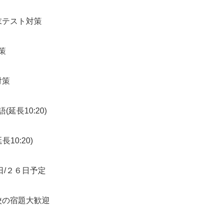
図形 期末テスト対策
テスト対策
対策
10:20)
0:20)
日/２６日予定
学校の宿題大歓迎