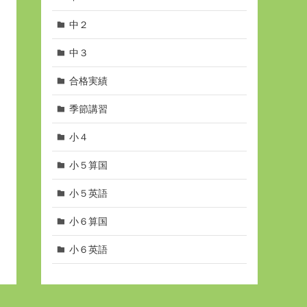
中２
中３
合格実績
季節講習
小４
小５算国
小５英語
小６算国
小６英語