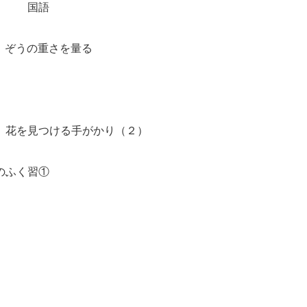
語
た ぞうの重さを量る
算 花を見つける手がかり（２）
ふく習①
）