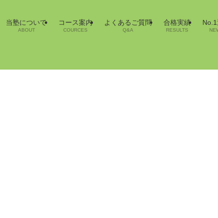
当塾について
コース案内
よくあるご質問
合格実績
No.
ABOUT
COURCES
Q&A
RESULTS
NE
業