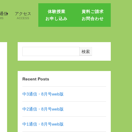
体験授業
資料ご請求
1通信
アクセス
お申し込み
お問合わせ
WS
ACCESS
検索
Recent Posts
中3通信・8月号web版
中2通信・8月号web版
中1通信・8月号web版