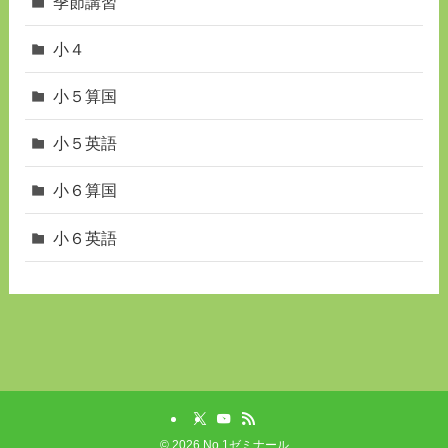
季節講習
小４
小５算国
小５英語
小６算国
小６英語
©
2026 No.1ゼミナール