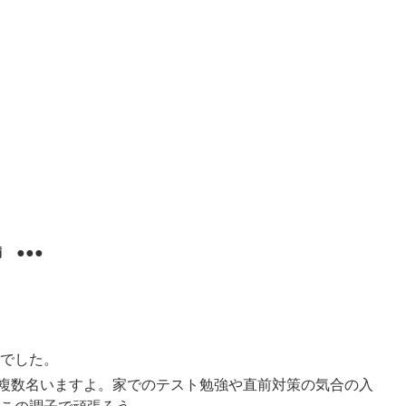
ん）
 ●●●
でした。
複数名いますよ。家でのテスト勉強や直前対策の気合の入