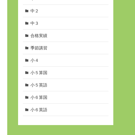
中２
中３
合格実績
季節講習
小４
小５算国
小５英語
小６算国
小６英語