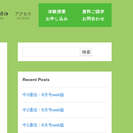
体験授業
資料ご請求
1通信
アクセス
お申し込み
お問合わせ
WS
ACCESS
検索
Recent Posts
中3通信・8月号web版
中2通信・8月号web版
中1通信・8月号web版