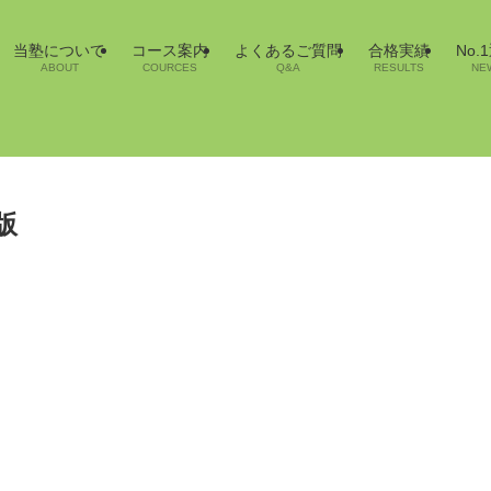
当塾について
コース案内
よくあるご質問
合格実績
No.
ABOUT
COURCES
Q&A
RESULTS
NE
版
授業