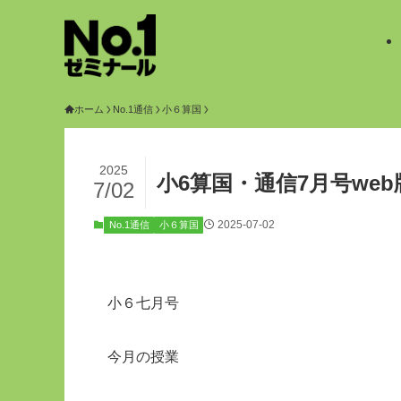
ホーム
No.1通信
小６算国
2025
小6算国・通信7月号web
7/02
2025-07-02
No.1通信
小６算国
小６七月号
今月の