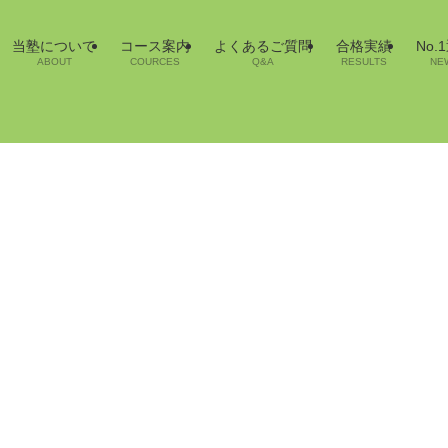
当塾について
コース案内
よくあるご質問
合格実績
No.
ABOUT
COURCES
Q&A
RESULTS
NE