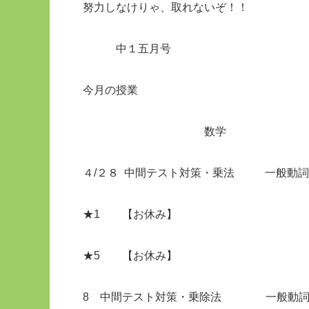
努力しなけりゃ、取れないぞ！！
中１五月号
今月
数学 
４/２８ 中間テスト対策・乗法 一般動詞
★1 【お
★5 【お
8 中間テスト対策・乗除法 一般動詞