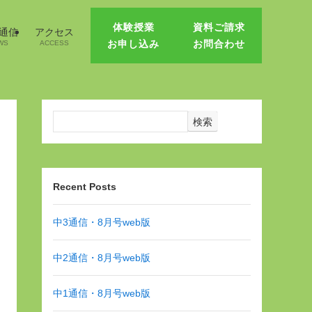
体験授業
資料ご請求
1通信
アクセス
お申し込み
お問合わせ
WS
ACCESS
検索
Recent Posts
中3通信・8月号web版
中2通信・8月号web版
中1通信・8月号web版