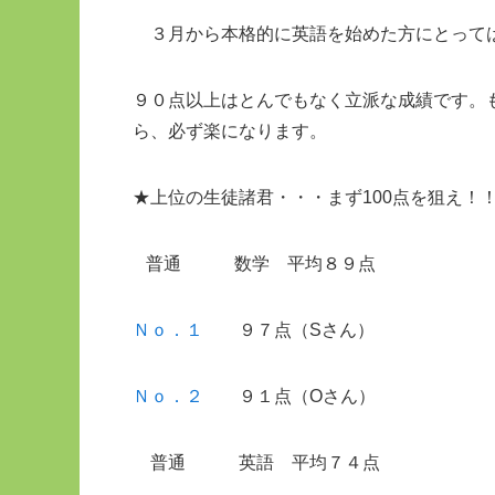
３月から本格的に英語を始めた方にとって
９０点以上はとんでもなく立派な成績です。
ら、必ず楽になります。
★上位の生徒諸君・・・まず100点を狙え！
普通 数学 平均８９点
Ｎｏ．１
９７点（Sさん）
Ｎｏ．２
９１点（Oさん）
普通 英語 平均７４点