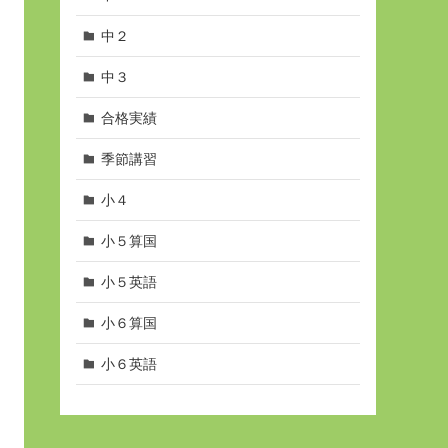
中２
中３
合格実績
季節講習
小４
小５算国
小５英語
小６算国
小６英語